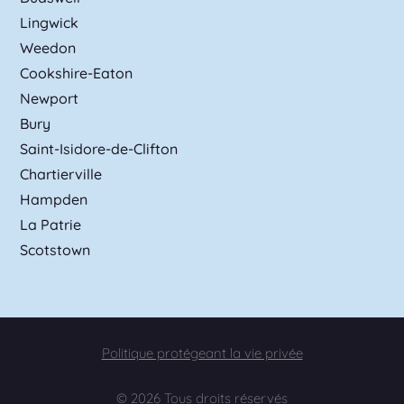
Lingwick
Weedon
Cookshire-Eaton
Newport
Bury
Saint-Isidore-de-Clifton
Chartierville
Hampden
La Patrie
Scotstown
Politique protégeant la vie privée
© 2026 Tous droits réservés