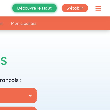
Découvre le Haut
S’établir
il
Municipalités
IS
rançois :