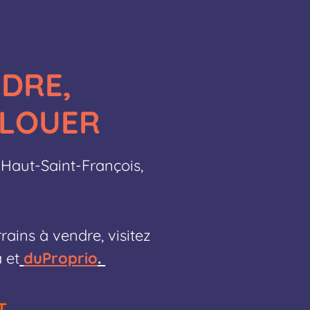
NDRE,
 LOUER
u Haut-Saint-François,
ains à vendre, visitez
 et
duProprio
.
T