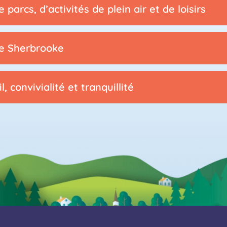
 parcs, d’activités de plein air et de loisirs
de Sherbrooke
l, convivialité et tranquillité