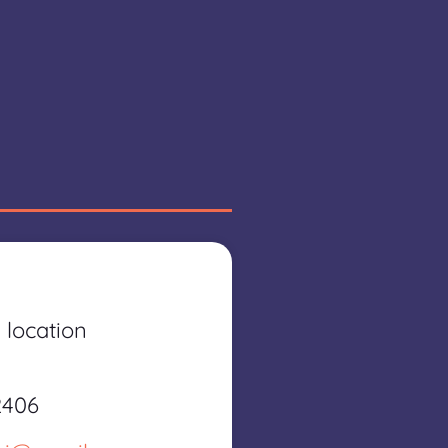
 location
2406