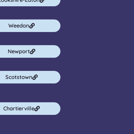
Weedon
Newport
Scotstown
Chartierville