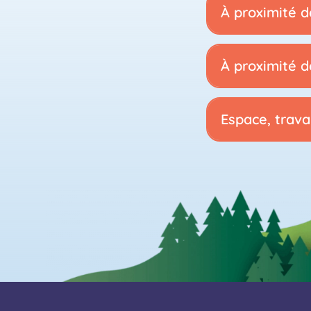
À proximité de
À proximité 
Espace, travai