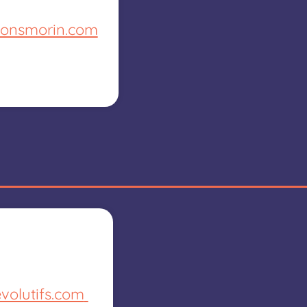
ionsmorin.com
volutifs.com