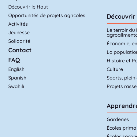
Découvrir le Haut
Opportunités de projets agricoles
Découvrir 
Activités
Le terroir du
Jeunesse
agroalimenta
Solidarité
Économie, e
Contact
La populatio
FAQ
Histoire et P
English
Culture
Spanish
Sports, plein 
Swahili
Projets rass
Apprendr
Garderies
Écoles prima
Écoles secon