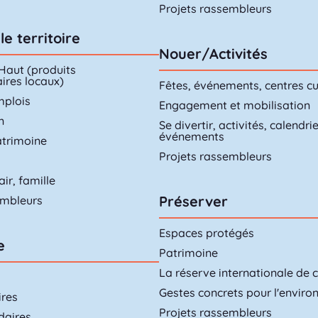
Projets rassembleurs
le territoire
Nouer/Activités
 Haut (produits
ires locaux)
Fêtes, événements, centres cu
mplois
Engagement et mobilisation
n
Se divertir, activités, calendri
événements
atrimoine
Projets rassembleurs
air, famille
Préserver
embleurs
Espaces protégés
e
Patrimoine
La réserve internationale de ci
Gestes concrets pour l'envir
ires
Projets rassembleurs
daires