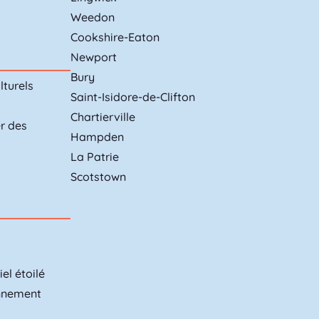
Weedon
Cookshire-Eaton
Newport
Bury
lturels
Saint-Isidore-de-Clifton
Chartierville
er des
Hampden
La Patrie
Scotstown
el étoilé
onnement