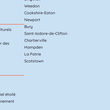
Weedon
Cookshire-Eaton
Newport
Bury
lturels
Saint-Isidore-de-Clifton
Chartierville
er des
Hampden
La Patrie
Scotstown
el étoilé
onnement