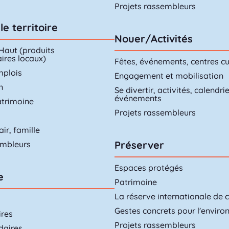
Projets rassembleurs
le territoire
Nouer/Activités
 Haut (produits
ires locaux)
Fêtes, événements, centres cu
mplois
Engagement et mobilisation
n
Se divertir, activités, calendri
événements
atrimoine
Projets rassembleurs
air, famille
Préserver
embleurs
Espaces protégés
e
Patrimoine
La réserve internationale de ci
Gestes concrets pour l'envir
ires
Projets rassembleurs
daires