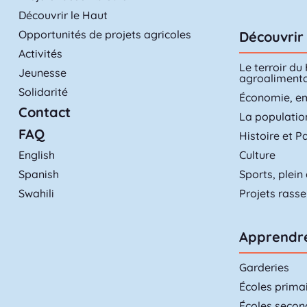
Découvrir le Haut
Opportunités de projets agricoles
Découvrir 
Activités
Le terroir du
Jeunesse
agroalimenta
Solidarité
Économie, e
Contact
La populatio
FAQ
Histoire et P
English
Culture
Spanish
Sports, plein 
Swahili
Projets rass
Apprendr
Garderies
Écoles prima
Écoles secon