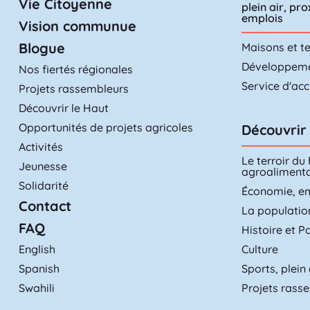
Vie Citoyenne
plein air, pr
emplois
Vision communue
Blogue
Maisons et te
Développemen
Nos fiertés régionales
Service d'acc
Projets rassembleurs
Découvrir le Haut
Opportunités de projets agricoles
Découvrir 
Activités
Le terroir du
Jeunesse
agroalimenta
Solidarité
Économie, e
Contact
La populatio
FAQ
Histoire et P
English
Culture
Spanish
Sports, plein 
Swahili
Projets rass