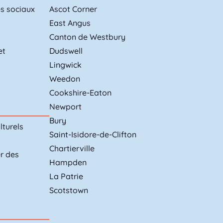
es sociaux
Ascot Corner
East Angus
Canton de Westbury
et
Dudswell
Lingwick
Weedon
Cookshire-Eaton
Newport
Bury
lturels
Saint-Isidore-de-Clifton
Chartierville
er des
Hampden
La Patrie
Scotstown