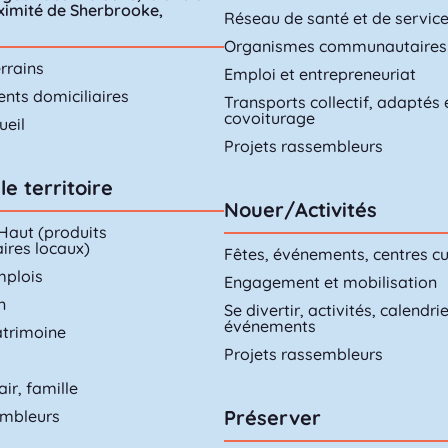
oximité de Sherbrooke,
Réseau de santé et de servic
Organismes communautaires
rrains
Emploi et entrepreneuriat
ts domiciliaires
Transports collectif, adaptés 
covoiturage
ueil
Projets rassembleurs
le territoire
Nouer/Activités
 Haut (produits
ires locaux)
Fêtes, événements, centres cu
mplois
Engagement et mobilisation
n
Se divertir, activités, calendri
événements
atrimoine
Projets rassembleurs
air, famille
Préserver
embleurs