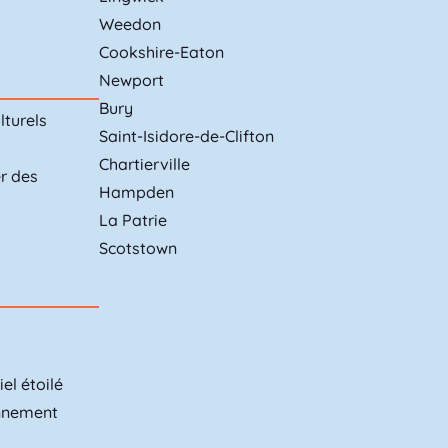
Weedon
Cookshire-Eaton
Newport
Bury
lturels
Saint-Isidore-de-Clifton
Chartierville
er des
Hampden
La Patrie
Scotstown
el étoilé
onnement