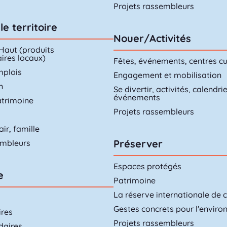
Projets rassembleurs
le territoire
Nouer/Activités
 Haut (produits
ires locaux)
Fêtes, événements, centres cu
mplois
Engagement et mobilisation
n
Se divertir, activités, calendri
événements
atrimoine
Projets rassembleurs
air, famille
Préserver
embleurs
Espaces protégés
e
Patrimoine
La réserve internationale de ci
Gestes concrets pour l'envir
ires
Projets rassembleurs
daires