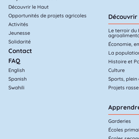
Découvrir le Haut
Opportunités de projets agricoles
Découvrir 
Activités
Le terroir du
Jeunesse
agroalimenta
Solidarité
Économie, e
Contact
La populatio
FAQ
Histoire et P
English
Culture
Spanish
Sports, plein 
Swahili
Projets rass
Apprendr
Garderies
Écoles prima
Écoles secon